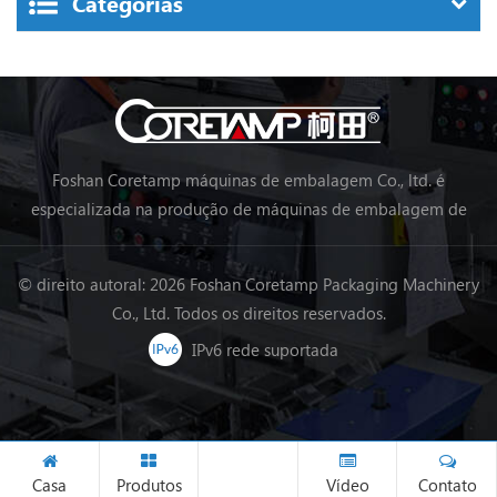
Categorias
Foshan Coretamp máquinas de embalagem Co., ltd. é
especializada na produção de máquinas de embalagem de
almofadas, máquinas de embalagem vertical, máquinas de
embalagem de linha de processamento de alimentos,
© direito autoral: 2026 Foshan Coretamp Packaging Machinery
máquinas de embalagem de vegetais, máquinas de
Co., Ltd. Todos os direitos reservados.
embalagem, etc.
IPv6 rede suportada
Casa
Produtos
Vídeo
Contato