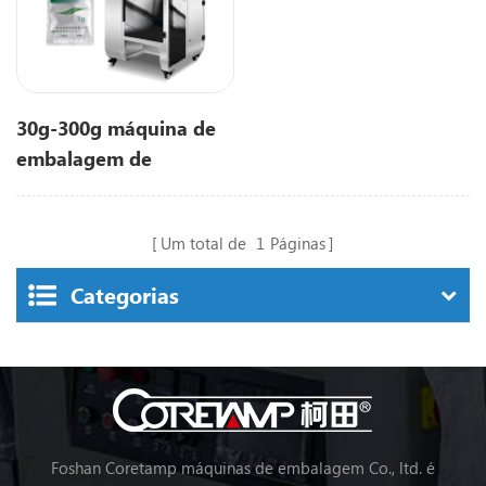
30g-300g máquina de
embalagem de
grânulos ZV-320A
Um total de
1
Páginas
Categorias
Foshan Coretamp máquinas de embalagem Co., ltd. é