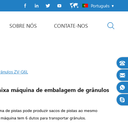
Português
SOBRE NÓS
CONTATE-NOS
máquina de embalagem do pacote de fluxo
linha de embalagem automática
rânulos ZV-G6L
aixa máquina de embalagem de grânulos
na de pistas pode produzir sacos de pistas ao mesmo
6 dutos para transportar grânulos.
 máquina tem