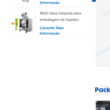
Informação
Multi-faixa máquina para
embalagem de líquidos
ZV-L10L
Consulte Mais
Informação