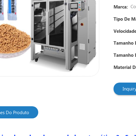
Co
Marca:
Tipo De M
Velocidad
Tamanho 
Tamanho 
Material 
Inqui
hes Do Produto