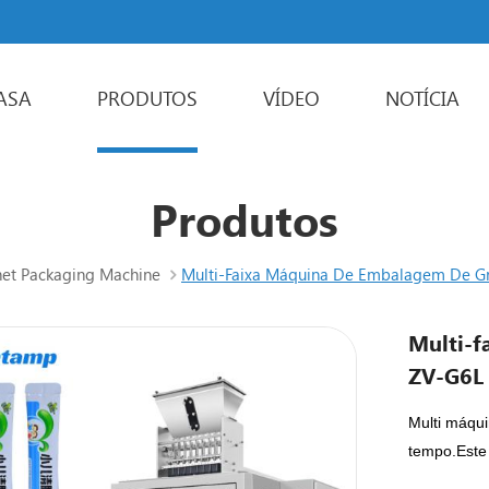
ASA
PRODUTOS
VÍDEO
NOTÍCIA
Powder Packaging Machine
Multi-faixa maquina de embalagem
Liquid Packaging Machine
Sachet Packaging Machine
Produtos
het Packaging Machine
Multi-Faixa Máquina De Embalagem De G
Multi-f
ZV-G6L
Multi máqui
tempo.Este