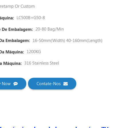
retamp Or Custom
LC500B+G50-8
áquina:
20-80 Bag/min
e De Embalagem:
16-50mm(width) 40-160mm(length)
Da Embalagem:
1200KG
Da Máquina:
316 Stainless Steel
Da Máquina:
ry Now
Contate-Nos