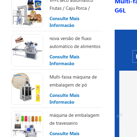
Multi-f
VFFs seco automático
Frutas / Caju Porca /
G6L
Amêndoa Máquina de
Consulte Mais
embalagem
Informação
nova versão de fluxo
automático de alimentos
Doces / Chocolate /
Consulte Mais
energia / granola /
Informação
proteína máquina de
Multi-faixa máquina de
embalagem de barras
embalagem de pó
Consulte Mais
Informação
máquina de embalagem
de travesseiro
Consulte Mais