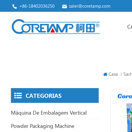
+86-18402036250
saler@coretamp.com
C
máquina de embalagem vertical
Premade Pouch Packaging Machine
Casa
Sac
CATEGORIAS
Máquina De Embalagem Vertical
Powder Packaging Machine